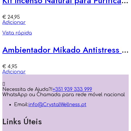
Kit Incenso Natural para Purificação
€
24,95
Adicionar
Vista rápida
Ambientador Mikado Antistress – Regeneração e Foco
€
4,95
Adicionar
Necessita de Ajuda?!
+351 939 333 999
WhatsApp ou Chamada para rede móvel nacional
Email:
info@CrystalWellness.pt
Links Úteis