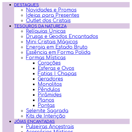
DESTAQUES
Novidades e Promos
Ideias para Presentes
Outlet dos Cristais
TESOUROS DA NATUREZA
Relíquias Únicas
Drusas e Geodos Encantados
Mini Cristais Mágicos
Energia em Estado Bruto
Essência em Forma Polida
Formas Místicas
Corações
Esferas e Ovos
Fatias | Chapas
Geradores
Monolitos
Pêndulos
Pirâmides
Planos
Pontas
Selenite Sagrada
Kits de Intenção
JÓIAS ENCANTADAS
Pulseiras Ancestrais