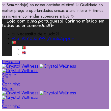
✨ Bem-vinda(o) ao nosso cantinho místico! ✨ Qualidade ao
melhor preço e oportunidades únicas o ano inteiro ✨ Envios
grátis em encomendas superiores a 65€ ✨
✨
Loja com alma portuguesa! Carinho místico em
todas as encomendas!!✨
✨ Necessita de ajuda?!
+351 939 333 999 (WhatsApp) ✨
Pesquisa
Sign In
0
Carrinho
Menu
0
Carrinho