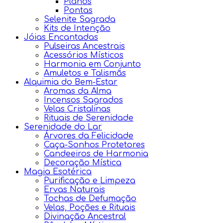
Planos
Pontas
Selenite Sagrada
Kits de Intenção
Jóias Encantadas
Pulseiras Ancestrais
Acessórios Místicos
Harmonia em Conjunto
Amuletos e Talismãs
Alquimia do Bem-Estar
Aromas da Alma
Incensos Sagrados
Velas Cristalinas
Rituais de Serenidade
Serenidade do Lar
Árvores da Felicidade
Caça-Sonhos Protetores
Candeeiros de Harmonia
Decoração Mística
Magia Esotérica
Purificação e Limpeza
Ervas Naturais
Tochas de Defumação
Velas, Poções e Rituais
Divinação Ancestral