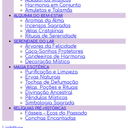
Acessórios Místicos
Harmonia em Conjunto
Amuletos e Talismãs
ALQUIMIA DO BEM-ESTAR
Aromas da Alma
Incensos Sagrados
Velas Cristalinas
Rituais de Serenidade
SERENIDADE DO LAR
Árvores da Felicidade
Caça-Sonhos Protetores
Candeeiros de Harmonia
Decoração Mística
MAGIA ESOTÉRICA
Purificação e Limpeza
Ervas Naturais
Tochas de Defumação
Velas, Poções e Rituais
Divinação Ancestral
Pêndulos Místicos
Simbologia Sagrada
RELÍQUIAS PRÉ-HISTÓRICAS
Fósseis – Ecos do Passado
Conchas Encantadas