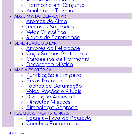
Acessórios Místicos
Harmonia em Conjunto
Amuletos e Talismãs
ALQUIMIA DO BEM-ESTAR
Aromas da Alma
Incensos Sagrados
Velas Cristalinas
Rituais de Serenidade
SERENIDADE DO LAR
Árvores da Felicidade
Caça-Sonhos Protetores
Candeeiros de Harmonia
Decoração Mística
MAGIA ESOTÉRICA
Purificação e Limpeza
Ervas Naturais
Tochas de Defumação
Velas, Poções e Rituais
Divinação Ancestral
Pêndulos Místicos
Simbologia Sagrada
RELÍQUIAS PRÉ-HISTÓRICAS
Fósseis – Ecos do Passado
Conchas Encantadas