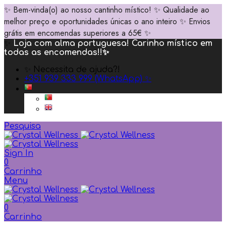
✨ Bem-vinda(o) ao nosso cantinho místico! ✨ Qualidade ao
melhor preço e oportunidades únicas o ano inteiro ✨ Envios
grátis em encomendas superiores a 65€ ✨
✨
Loja com alma portuguesa! Carinho místico em
todas as encomendas!!✨
✨ Necessita de ajuda?!
+351 939 333 999 (WhatsApp) ✨
Pesquisa
Sign In
0
Carrinho
Menu
0
Carrinho