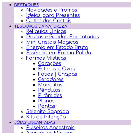
DESTAQUES
Novidades e Promos
Ideias para Presentes
Outlet dos Cristais
TESOUROS DA NATUREZA
Relíquias Únicas
Drusas e Geodos Encantados
Mini Cristais Mágicos
Energia em Estado Bruto
Essência em Forma Polida
Formas Místicas
Corações
Esferas e Ovos
Fatias | Chapas
Geradores
Monolitos
Pêndulos
Pirâmides
Planos
Pontas
Selenite Sagrada
Kits de Intenção
JÓIAS ENCANTADAS
Pulseiras Ancestrais