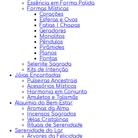
Essência em Forma Polida
Formas Místicas
Corações
Esferas e Ovos
Fatias | Chapas
Geradores
Monolitos
Pêndulos
Pirâmides
Planos
Pontas
Selenite Sagrada
Kits de Intenção
Jóias Encantadas
Pulseiras Ancestrais
Acessórios Místicos
Harmonia em Conjunto
Amuletos e Talismãs
Alquimia do Bem-Estar
Aromas da Alma
Incensos Sagrados
Velas Cristalinas
Rituais de Serenidade
Serenidade do Lar
Árvores da Felicidade