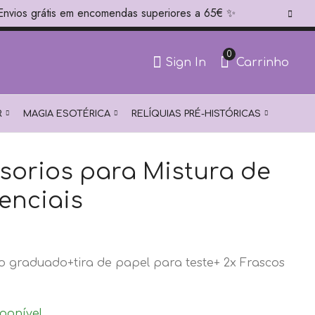
 Envios grátis em encomendas superiores a 65€ ✨
sita de ajuda?!
+351 939 333 999 (WhatsApp) ✨
0
Sign In
Carrinho
R
MAGIA ESOTÉRICA
RELÍQUIAS PRÉ-HISTÓRICAS
sorios para Mistura de
enciais
o graduado+tira de papel para teste+ 2x Frascos
ponível