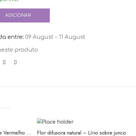
ADICIONAR
a entre:
09 August - 11 August
neste produto
Incenso Crystal Magic – Jaspe Vermelho – 15gr
Flor difusora natural – Lírio sobre junco