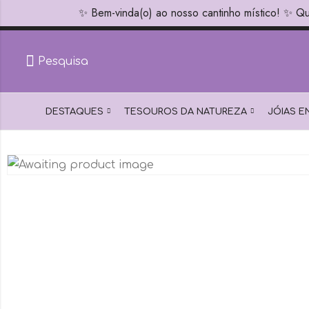
✨ Bem-vinda(o) ao nosso cantinho místico! ✨ Qu
✨
Loja com alma portuguesa! Carinho místico em to
Pesquisa
DESTAQUES
TESOUROS DA NATUREZA
JÓIAS 