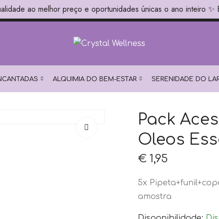
alidade ao melhor preço e oportunidades únicas o ano inteiro ✨
das as encomendas!!✨
✨ Neces
ENCANTADAS
ALQUIMIA DO BEM-ESTAR
SERENIDADE DO LA
Pack Aces
Oleos Ess
€
1,95
5x Pipeta+funil+cop
amostra
Disponibilidade:
Dis