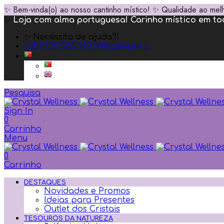
✨ Bem-vinda(o) ao nosso cantinho místico! ✨ Qualidade ao melh
✨
Loja com alma portuguesa! Carinho místico em t
✨ Necessita de ajuda?!
+351 939 333 999 (WhatsApp) ✨
Pesquisa
Sign In
0
Carrinho
Menu
0
Carrinho
DESTAQUES
Novidades e Promos
Ideias para Presentes
Outlet dos Cristais
TESOUROS DA NATUREZA