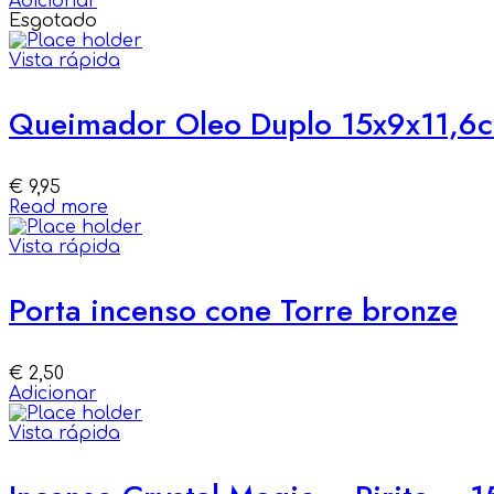
Adicionar
Esgotado
Vista rápida
Queimador Oleo Duplo 15x9x11,6c
€
9,95
Read more
Vista rápida
Porta incenso cone Torre bronze
€
2,50
Adicionar
Vista rápida