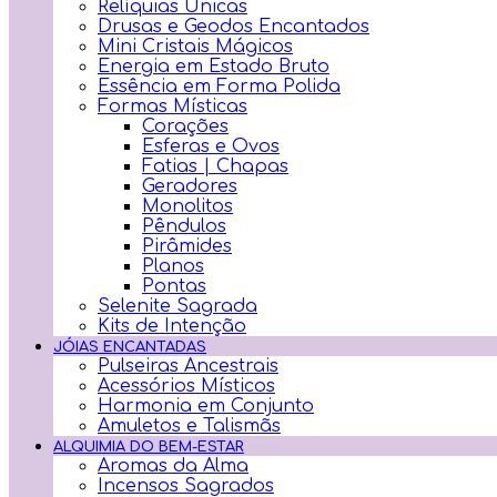
Relíquias Únicas
Drusas e Geodos Encantados
Mini Cristais Mágicos
Energia em Estado Bruto
Essência em Forma Polida
Formas Místicas
Corações
Esferas e Ovos
Fatias | Chapas
Geradores
Monolitos
Pêndulos
Pirâmides
Planos
Pontas
Selenite Sagrada
Kits de Intenção
JÓIAS ENCANTADAS
Pulseiras Ancestrais
Acessórios Místicos
Harmonia em Conjunto
Amuletos e Talismãs
ALQUIMIA DO BEM-ESTAR
Aromas da Alma
Incensos Sagrados