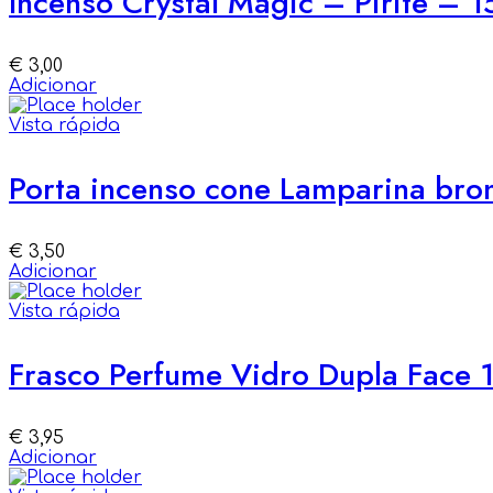
Incenso Crystal Magic – Pirite – 1
€
3,00
Adicionar
Vista rápida
Porta incenso cone Lamparina bro
€
3,50
Adicionar
Vista rápida
Frasco Perfume Vidro Dupla Face 
€
3,95
Adicionar