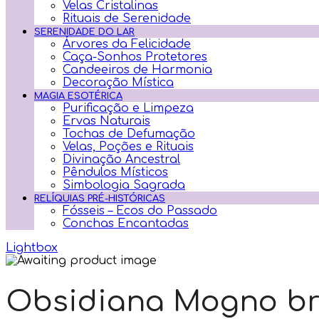
Velas Cristalinas
Rituais de Serenidade
SERENIDADE DO LAR
Árvores da Felicidade
Caça-Sonhos Protetores
Candeeiros de Harmonia
Decoração Mística
MAGIA ESOTÉRICA
Purificação e Limpeza
Ervas Naturais
Tochas de Defumação
Velas, Poções e Rituais
Divinação Ancestral
Pêndulos Místicos
Simbologia Sagrada
RELÍQUIAS PRÉ-HISTÓRICAS
Fósseis – Ecos do Passado
Conchas Encantadas
Lightbox
Obsidiana Mogno br