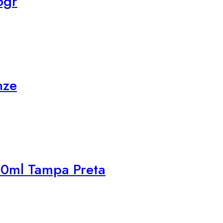
5gr
nze
10ml Tampa Preta