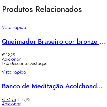
Produtos Relacionados
Vista rápida
Queimador Braseiro cor bronze 8,5cm
€
12,95
Adicionar
17
% desconto
Destaque
Vista rápida
Banco de Meditação Acolchoado Premium
€
74,95
€
89,95
Adicionar