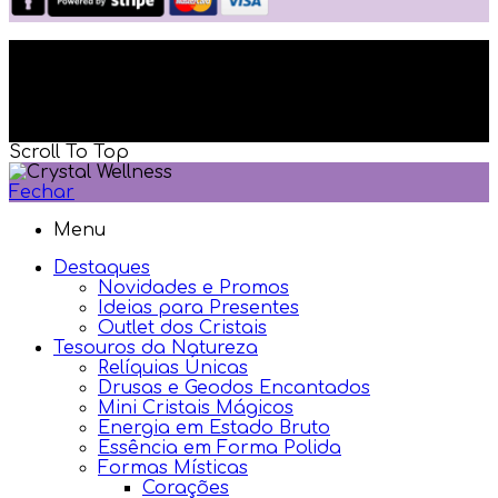
Powered by: Si5 Solutions Lda ® Copyright 2023-
2026 | Todos os direitos reservados
Scroll To Top
Fechar
Menu
Destaques
Novidades e Promos
Ideias para Presentes
Outlet dos Cristais
Tesouros da Natureza
Relíquias Únicas
Drusas e Geodos Encantados
Mini Cristais Mágicos
Energia em Estado Bruto
Essência em Forma Polida
Formas Místicas
Corações