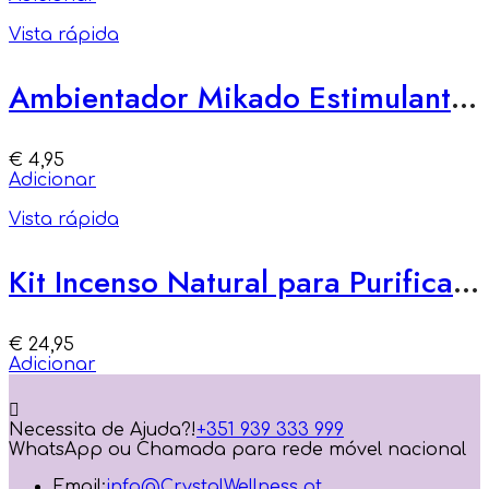
Vista rápida
Ambientador Mikado Estimulante – Descontração e Equilibrio
€
4,95
Adicionar
Vista rápida
Kit Incenso Natural para Purificação
€
24,95
Adicionar
Necessita de Ajuda?!
+351 939 333 999
WhatsApp ou Chamada para rede móvel nacional
Email:
info@CrystalWellness.pt