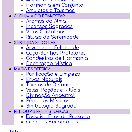
Acessórios Místicos
Harmonia em Conjunto
Amuletos e Talismãs
ALQUIMIA DO BEM-ESTAR
Aromas da Alma
Incensos Sagrados
Velas Cristalinas
Rituais de Serenidade
SERENIDADE DO LAR
Árvores da Felicidade
Caça-Sonhos Protetores
Candeeiros de Harmonia
Decoração Mística
MAGIA ESOTÉRICA
Purificação e Limpeza
Ervas Naturais
Tochas de Defumação
Velas, Poções e Rituais
Divinação Ancestral
Pêndulos Místicos
Simbologia Sagrada
RELÍQUIAS PRÉ-HISTÓRICAS
Fósseis – Ecos do Passado
Conchas Encantadas