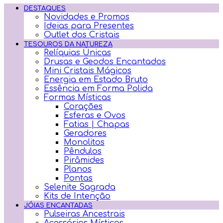
DESTAQUES
Novidades e Promos
Ideias para Presentes
Outlet dos Cristais
TESOUROS DA NATUREZA
Relíquias Únicas
Drusas e Geodos Encantados
Mini Cristais Mágicos
Energia em Estado Bruto
Essência em Forma Polida
Formas Místicas
Corações
Esferas e Ovos
Fatias | Chapas
Geradores
Monolitos
Pêndulos
Pirâmides
Planos
Pontas
Selenite Sagrada
Kits de Intenção
JÓIAS ENCANTADAS
Pulseiras Ancestrais