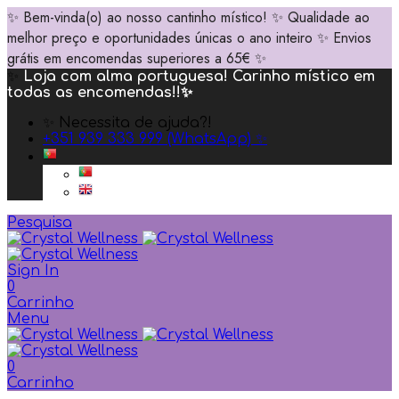
✨ Bem-vinda(o) ao nosso cantinho místico! ✨ Qualidade ao
melhor preço e oportunidades únicas o ano inteiro ✨ Envios
grátis em encomendas superiores a 65€ ✨
✨
Loja com alma portuguesa! Carinho místico em
todas as encomendas!!✨
✨ Necessita de ajuda?!
+351 939 333 999 (WhatsApp) ✨
Pesquisa
Sign In
0
Carrinho
Menu
0
Carrinho