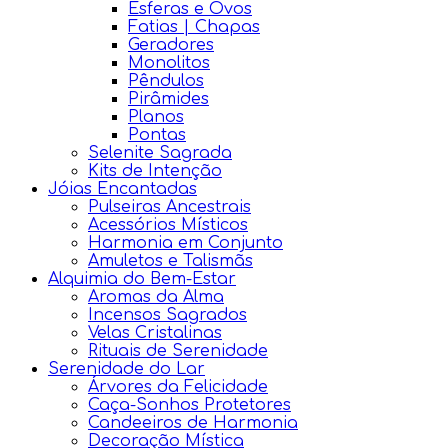
Esferas e Ovos
Fatias | Chapas
Geradores
Monolitos
Pêndulos
Pirâmides
Planos
Pontas
Selenite Sagrada
Kits de Intenção
Jóias Encantadas
Pulseiras Ancestrais
Acessórios Místicos
Harmonia em Conjunto
Amuletos e Talismãs
Alquimia do Bem-Estar
Aromas da Alma
Incensos Sagrados
Velas Cristalinas
Rituais de Serenidade
Serenidade do Lar
Árvores da Felicidade
Caça-Sonhos Protetores
Candeeiros de Harmonia
Decoração Mística