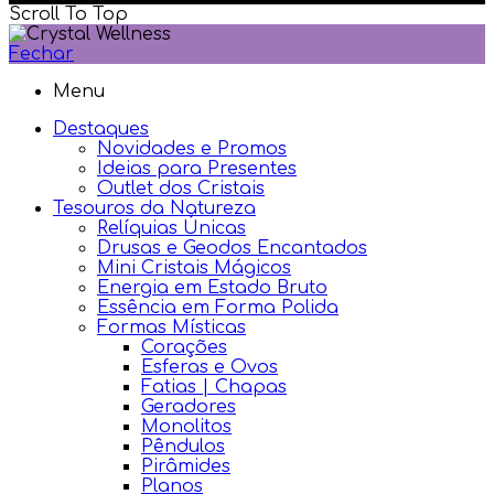
Scroll To Top
Fechar
Menu
Destaques
Novidades e Promos
Ideias para Presentes
Outlet dos Cristais
Tesouros da Natureza
Relíquias Únicas
Drusas e Geodos Encantados
Mini Cristais Mágicos
Energia em Estado Bruto
Essência em Forma Polida
Formas Místicas
Corações
Esferas e Ovos
Fatias | Chapas
Geradores
Monolitos
Pêndulos
Pirâmides
Planos