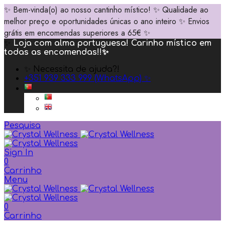
✨ Bem-vinda(o) ao nosso cantinho místico! ✨ Qualidade ao
melhor preço e oportunidades únicas o ano inteiro ✨ Envios
grátis em encomendas superiores a 65€ ✨
✨
Loja com alma portuguesa! Carinho místico em
todas as encomendas!!✨
✨ Necessita de ajuda?!
+351 939 333 999 (WhatsApp) ✨
Pesquisa
Sign In
0
Carrinho
Menu
0
Carrinho