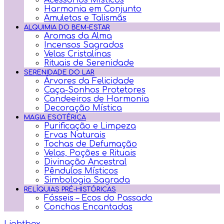
Acessórios Místicos
Harmonia em Conjunto
Amuletos e Talismãs
ALQUIMIA DO BEM-ESTAR
Aromas da Alma
Incensos Sagrados
Velas Cristalinas
Rituais de Serenidade
SERENIDADE DO LAR
Árvores da Felicidade
Caça-Sonhos Protetores
Candeeiros de Harmonia
Decoração Mística
MAGIA ESOTÉRICA
Purificação e Limpeza
Ervas Naturais
Tochas de Defumação
Velas, Poções e Rituais
Divinação Ancestral
Pêndulos Místicos
Simbologia Sagrada
RELÍQUIAS PRÉ-HISTÓRICAS
Fósseis – Ecos do Passado
Conchas Encantadas