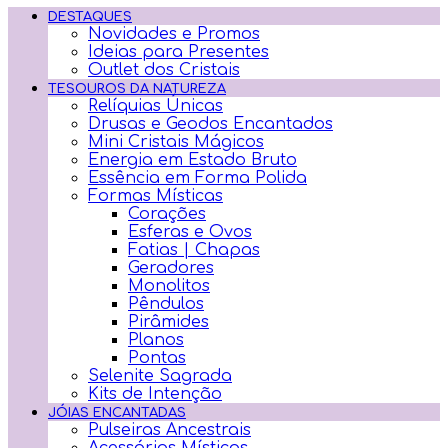
DESTAQUES
Novidades e Promos
Ideias para Presentes
Outlet dos Cristais
TESOUROS DA NATUREZA
Relíquias Únicas
Drusas e Geodos Encantados
Mini Cristais Mágicos
Energia em Estado Bruto
Essência em Forma Polida
Formas Místicas
Corações
Esferas e Ovos
Fatias | Chapas
Geradores
Monolitos
Pêndulos
Pirâmides
Planos
Pontas
Selenite Sagrada
Kits de Intenção
JÓIAS ENCANTADAS
Pulseiras Ancestrais